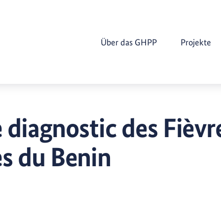
Über das GHPP
Projekte
 diagnostic des Fièvr
s du Benin