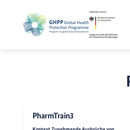
PharmTrain3
Kontext Zunehmende Ausbrüche von