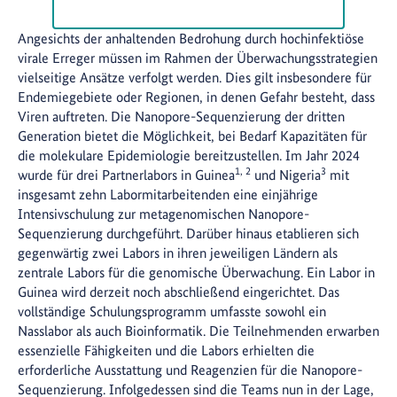
Angesichts der anhaltenden Bedrohung durch hochinfektiöse
virale Erreger müssen im Rahmen der Überwachungsstrategien
vielseitige Ansätze verfolgt werden. Dies gilt insbesondere für
Endemiegebiete oder Regionen, in denen Gefahr besteht, dass
Viren auftreten. Die Nanopore-Sequenzierung der dritten
Generation bietet die Möglichkeit, bei Bedarf Kapazitäten für
die molekulare Epidemiologie bereitzustellen. Im Jahr 2024
1, 2
3
wurde für drei Partnerlabors in Guinea
und Nigeria
mit
insgesamt zehn Labormitarbeitenden eine einjährige
Intensivschulung zur metagenomischen Nanopore-
Sequenzierung durchgeführt. Darüber hinaus etablieren sich
gegenwärtig zwei Labors in ihren jeweiligen Ländern als
zentrale Labors für die genomische Überwachung. Ein Labor in
Guinea wird derzeit noch abschließend eingerichtet. Das
vollständige Schulungsprogramm umfasste sowohl ein
Nasslabor als auch Bioinformatik. Die Teilnehmenden erwarben
essenzielle Fähigkeiten und die Labors erhielten die
erforderliche Ausstattung und Reagenzien für die Nanopore-
Sequenzierung. Infolgedessen sind die Teams nun in der Lage,