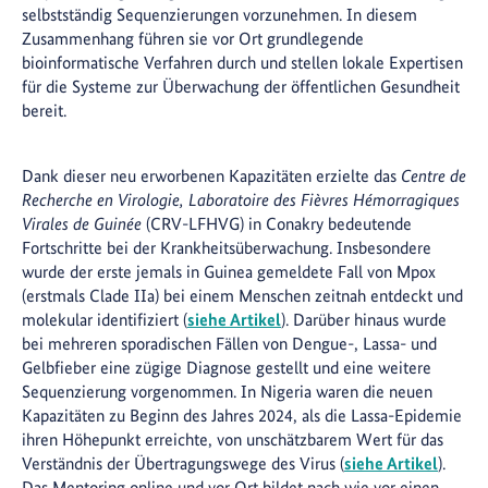
selbstständig Sequenzierungen vorzunehmen. In diesem
Zusammenhang führen sie vor Ort grundlegende
bioinformatische Verfahren durch und stellen lokale Expertisen
für die Systeme zur Überwachung der öffentlichen Gesundheit
bereit.
Dank dieser neu erworbenen Kapazitäten erzielte das
Centre de
Recherche en Virologie, Laboratoire des Fièvres Hémorragiques
Virales de Guinée
(CRV-LFHVG) in Conakry bedeutende
Fortschritte bei der Krankheitsüberwachung. Insbesondere
wurde der erste jemals in Guinea gemeldete Fall von Mpox
(erstmals Clade IIa) bei einem Menschen zeitnah entdeckt und
molekular identifiziert (
siehe Artikel
). Darüber hinaus wurde
bei mehreren sporadischen Fällen von Dengue-, Lassa- und
Gelbfieber eine zügige Diagnose gestellt und eine weitere
Sequenzierung vorgenommen. In Nigeria waren die neuen
Kapazitäten zu Beginn des Jahres 2024, als die Lassa-Epidemie
ihren Höhepunkt erreichte, von unschätzbarem Wert für das
Verständnis der Übertragungswege des Virus (
siehe Artikel
).
Das Mentoring online und vor Ort bildet nach wie vor einen