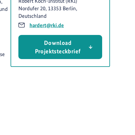
Robert Koch-Institut (RKI)
,
Nordufer 20, 13353 Berlin,
 und
Deutschland
hardert@rki.de
Download
Projektsteckbrief
ese