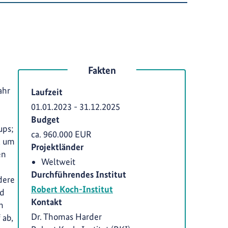
Fakten
ahr
Laufzeit
01.01.2023
-
31.12.2025
Budget
ups;
ca. 960.000 EUR
, um
Projektländer
en
Weltweit
Durchführendes Institut
dere
Robert Koch-Institut
nd
Kontakt
n
Dr. Thomas Harder
 ab,