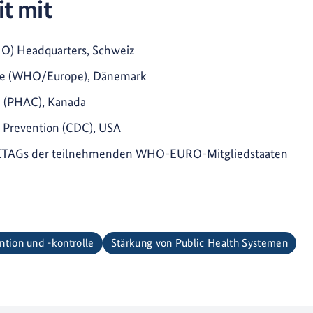
t mit
O) Headquarters, Schweiz
ope (WHO/Europe), Dänemark
a (PHAC), Kanada
d Prevention (CDC), USA
 NITAGs der teilnehmenden WHO-EURO-Mitgliedstaaten
ntion und -kontrolle
Stärkung von Public Health Systemen