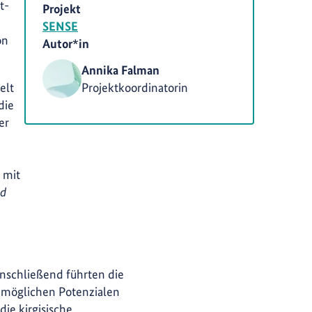
t-
Projekt
SENSE
on
Autor*in
Annika Falman
elt
Projektkoordinatorin
die
er
 mit
rd
nschließend führten die
u möglichen Potenzialen
ie kirgisische