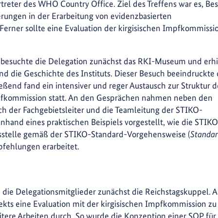
eter des WHO Country Office. Ziel des Treffens war es, Bes
rungen in der Erarbeitung von evidenzbasierten
erner sollte eine Evaluation der kirgisischen Impfkommissi
s besuchte die Delegation zunächst das RKI-Museum und erhi
d die Geschichte des Instituts. Dieser Besuch beeindruckte 
ßend fand ein intensiver und reger Austausch zur Struktur d
mpfkommission statt. An den Gesprächen nahmen neben den
h der Fachgebietsleiter und die Teamleitung der STIKO-
nhand eines praktischen Beispiels vorgestellt, wie die STIKO
sstelle gemäß der STIKO-Standard-Vorgehensweise (
Standa
fehlungen erarbeitet.
die Delegationsmitglieder zunächst die Reichstagskuppel. A
ekts eine Evaluation mit der kirgisischen Impfkommission z
ere Arbeiten durch. So wurde die Konzeption einer SOP für d