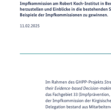
Impfkommission am Robert Koch-Institut in Berli
herzustellen und Einblicke in die bestehenden S
Beispiele der Impfkommissionen zu gewinnen.
Veröffentlicht am
11.02.2025
Im Rahmen des GHPP-Projekts
Str
their Evidence-based Decision-maki
das Fachgebiet 33 (Impfprävention,
der Impfkommission der Kirgisischen
Delegation bestand aus Mitarbeiten