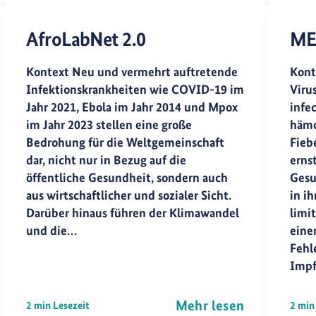
AfroLabNet 2.0
ME
Kontext Neu und vermehrt auftretende
Kont
Infektionskrankheiten wie COVID-19 im
Viru
Jahr 2021, Ebola im Jahr 2014 und Mpox
infec
im Jahr 2023 stellen eine große
hämo
Bedrohung für die Weltgemeinschaft
Fiebe
dar, nicht nur in Bezug auf die
erns
öffentliche Gesundheit, sondern auch
Gesu
aus wirtschaftlicher und sozialer Sicht.
in i
Darüber hinaus führen der Klimawandel
limi
und die…
eine
Fehl
Impf
Mehr lesen
2 min Lesezeit
2 min