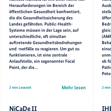
Herausforderungen im Bereich der
Ausb
öffentlichen Gesundheit konfrontiert,
stell
die die Gesundheitssicherung des
öffe
Landes gefährden. Public-Health-
Bedr
Systeme müssen in der Lage sein, auf
glei
unterschiedliche, oft simultan
(AMR
auftretende Gesundheitsbedrohungen
Beha
und -notfälle zu reagieren. Um gut zu
eins
funktionieren, ist eine zentrale
unmö
Anlaufstelle, ein sogenannter Focal
ob f
Point, der die…
Path
Pote
Mehr lesen
2 min Lesezeit
2 min
NiCaDe II
IH