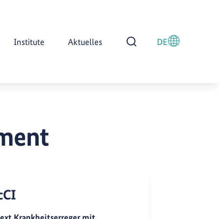
Institute
Aktuelles
DE
Suche öffnen
ment
cCI
ext Krankheitserreger mit