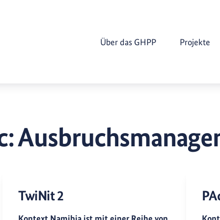
Über das GHPP
Projekte
c:
Ausbruchsmanage
TwiNit 2
PA
Kontext Namibia ist mit einer Reihe von
Kont