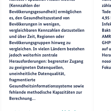
(Kennzahlen der
zähl
Bevölkerungsgesundheit) ermöglichen
Tode
es, den Gesundheitszustand von
4,95 
Bevölkerungen in wenigen,
Infe
vergleichbaren Kennzahlen darzustellen
Bakt
und über Zeit, Regionen oder
AMR-
Bevölkerungsgruppen hinweg zu
GHP
vergleichen. In vielen Ländern bestehen
auf u
jedoch weiterhin zentrale
Hera
Herausforderungen: begrenzter Zugang
noso
zu geeigneten Datenquellen,
Foku
uneinheitliche Datenqualität,
fragmentierte
Gesundheitsinformationssysteme sowie
fehlende methodische Kapazitäten zur
Berechnung…