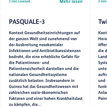
Mehr lesen
2 min Lesezeit
2 min
PASQUALE-3
Twi
Kontext Gesundheitseinrichtungen auf
Kont
der ganzen Welt sind zunehmend von
Hera
der Ausbreitung nosokomialer
öffe
Infektionen und Antibiotikaresistenzen
die 
bedroht, die eine erhebliche Gefahr für
Land
die Patientinnen- und
Syst
Patientensicherheit darstellen und die
unte
nationalen Gesundheitssysteme
auft
zusätzlich belasten. Insbesondere in
und 
Guinea hat das Gesundheitswesen mit
funkt
zahlreichen sozio-ökonomischen
Anla
Faktoren und einer hohen Krankheitslast
Poin
zu kämpfen, die…