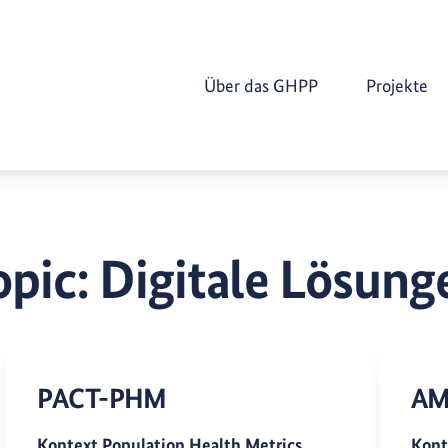
Über das GHPP
Projekte
opic:
Digitale Lösung
PACT-PHM
AM
Kontext Population Health Metrics
Kont