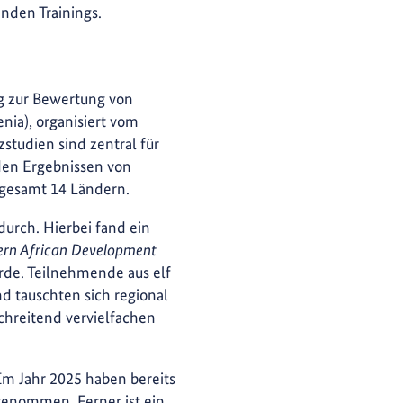
nden Trainings.
ng zur Bewertung von
enia), organisiert vom
zstudien sind zentral für
 den Ergebnissen von
sgesamt 14 Ländern.
durch. Hierbei fand ein
ern African Development
e. Teilnehmende aus elf
d tauschten sich regional
schreitend vervielfachen
Im Jahr 2025 haben bereits
genommen. Ferner ist ein