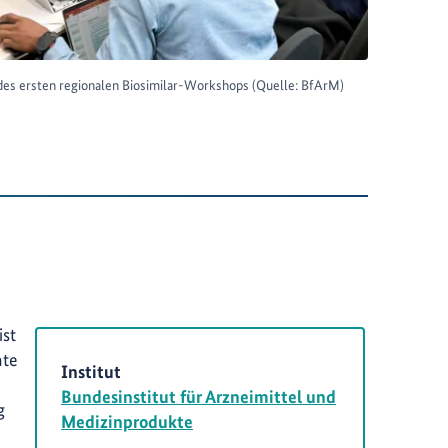
es ersten regionalen Biosimilar-Workshops (Quelle: BfArM)
ist
hte
Institut
Bundesinstitut für Arzneimittel und
g
Medizinprodukte