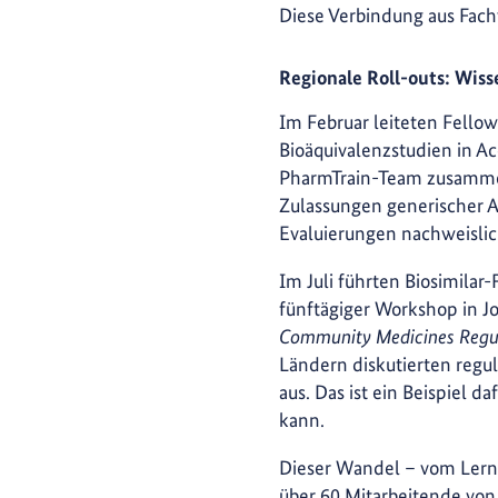
Diese Verbindung aus Fach
Regionale Roll-outs: Wiss
Im Februar leiteten Fello
Bioäquivalenzstudien in Acc
PharmTrain-Team zusamm
Zulassungen generischer A
Evaluierungen nachweislic
Im Juli führten Biosimilar
fünftägiger Workshop in J
Community Medicines Regu
Ländern diskutierten regu
aus. Das ist ein Beispiel d
kann.
Dieser Wandel – vom Lerne
über 60 Mitarbeitende vo