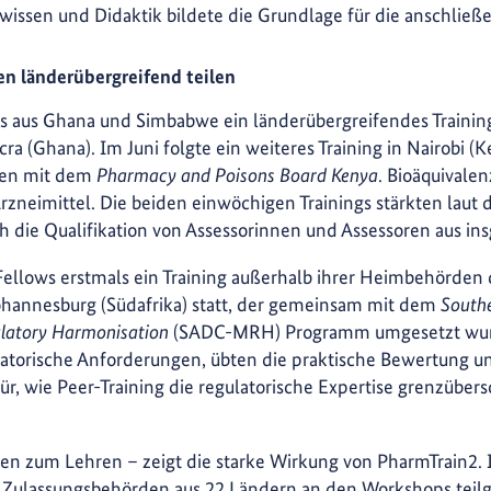
wissen und Didaktik bildete die Grundlage für die anschließe
en länderübergreifend teilen
ws aus Ghana und Simbabwe ein länderübergreifendes Traini
ra (Ghana). Im Juni folgte ein weiteres Training in Nairobi (K
en mit dem
Pharmacy and Poisons Board Kenya
. Bioäquivalen
rzneimittel. Die beiden einwöchigen Trainings stärkten laut
h die Qualifikation von Assessorinnen und Assessoren aus in
-Fellows erstmals ein Training außerhalb ihrer Heimbehörden 
ohannesburg (Südafrika) statt, der gemeinsam mit dem
South
latory Harmonisation
(SADC-MRH) Programm umgesetzt wurd
latorische Anforderungen, übten die praktische Bewertung un
afür, wie Peer-Training die regulatorische Expertise grenzüber
n zum Lehren – zeigt die starke Wirkung von PharmTrain2. 
n Zulassungsbehörden aus 22 Ländern an den Workshops teil