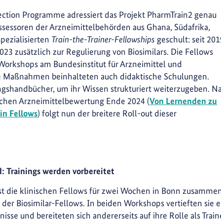
ction Programme adressiert das Projekt PharmTrain2 genau
ssessoren der Arzneimittelbehörden aus Ghana, Südafrika,
pezialisierten
Train-the-Trainer-Fellowships
geschult: seit 201
023 zusätzlich zur Regulierung von Biosimilars. Die Fellows
rkshops am Bundesinstitut für Arzneimittel und
se Maßnahmen beinhalteten auch didaktische Schulungen.
ngshandbücher, um ihr Wissen strukturiert weiterzugeben. N
nischen Arzneimittelbewertung Ende 2024 (
Von Lernenden zu
in Fellows
) folgt nun der breitere Roll-out dieser
: Trainings werden vorbereitet
 die klinischen Fellows für zwei Wochen in Bonn zusammen
er Biosimilar-Fellows. In beiden Workshops vertieften sie ei
sse und bereiteten sich andererseits auf ihre Rolle als Train